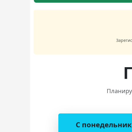
Зареги
Планиру
С понедельник