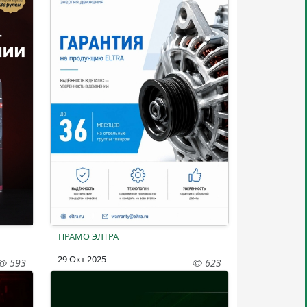
ПРАМО ЭЛТРА
29 Окт 2025
593
623