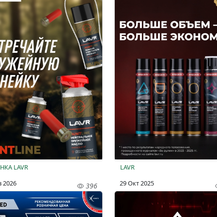
НКА LAVR
LAVR
в 2026
29 Окт 2025
396